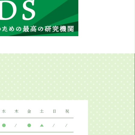
水
木
金
土
日
祝
●
/
●
▲
/
/