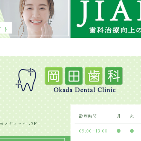
診療時間
月
火
ヨメディックス3F
09:00~13:00
●
●