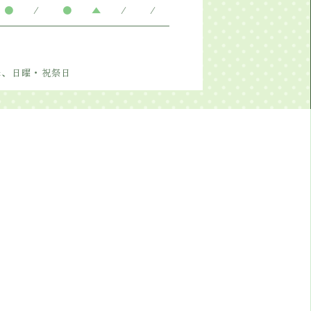
●
/
●
▲
/
/
降、日曜・祝祭日