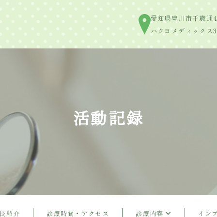
愛知県豊川市千歳通4
ハクヨメディックス3
活動記録
長紹介
診療時間・アクセス
診療内容
イン